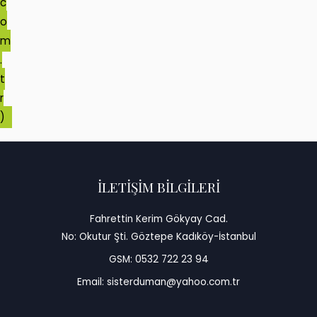
c
o
m
.
t
r
)
İLETİŞİM BİLGİLERİ
Fahrettin Kerim Gökyay Cad.
No: Okutur Şti. Göztepe Kadıköy-İstanbul
GSM: 0532 722 23 94
Email: sisterduman@yahoo.com.tr